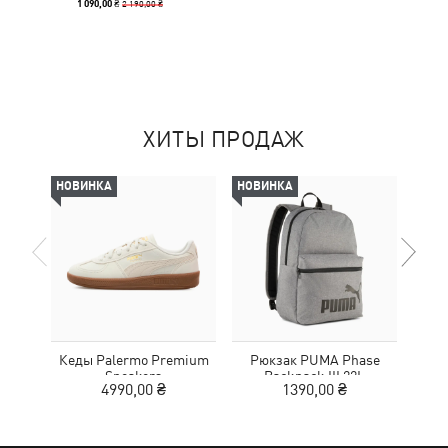
2 190,00 ₴
1 090,00 ₴
ХИТЫ ПРОДАЖ
НОВИНКА
НОВИНКА
-30%
Кеды Palermo Premium
Рюкзак PUMA Phase
Шлеп
Sneakers
Backpack III 22L
4990,00 ₴
1390,00 ₴
2