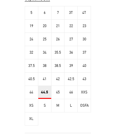
5
6
7
3T
4T
19
20
21
22
23
24
25
26
27
30
32
34
35.5
36
37
37.5
38
38.5
39
40
40.5
41
42
42.5
43
44
44.5
45
46
XXS
XS
S
M
L
OSFA
XL