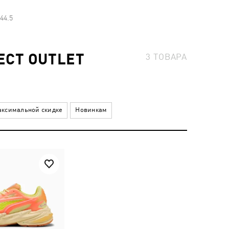
44.5
ECT OUTLET
3
ТОВАРА
ксимальной скидке
Новинкам