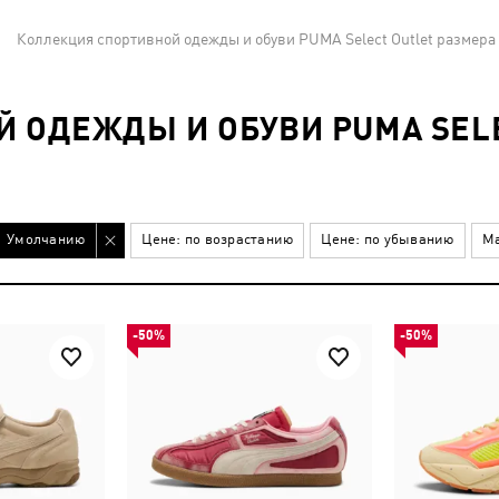
Коллекция спортивной одежды и обуви PUMA Select Outlet размера 
 ОДЕЖДЫ И ОБУВИ PUMA SEL
Умолчанию
Цене: по возрастанию
Цене: по убыванию
Ма
-50%
-50%