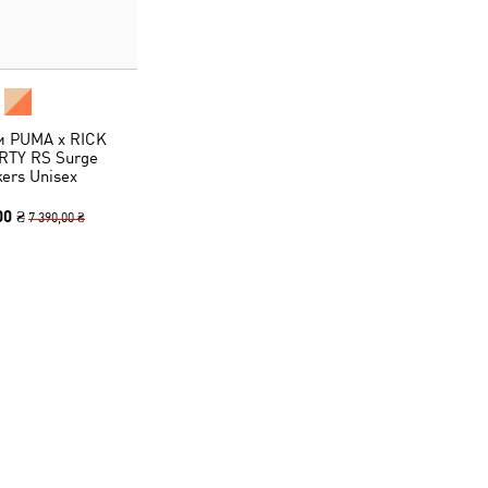
и PUMA x RICK
TY RS Surge
ers Unisex
00 ₴
7 390,00 ₴