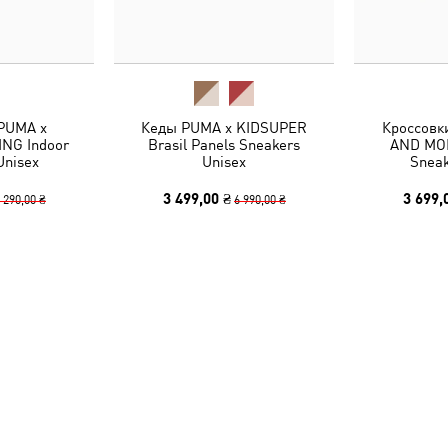
PUMA x
Кеды PUMA x KIDSUPER
Кроссовк
NG Indoor
Brasil Panels Sneakers
AND MOR
Unisex
Unisex
Sneak
3 499,00 ₴
3 699,
 290,00 ₴
6 990,00 ₴