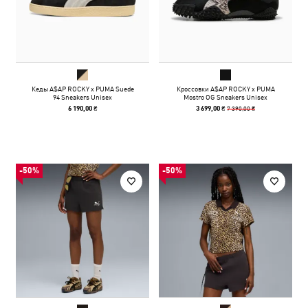
Кеды A$AP ROCKY x PUMA Suede
Кроссовки A$AP ROCKY x PUMA
94 Sneakers Unisex
Mostro OG Sneakers Unisex
7 390,00 ₴
6 190,00 ₴
3 699,00 ₴
-50%
-50%