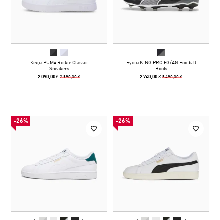
Кеды PUMA Rickie Classic
Бутсы KING PRO FG/AG Football
Sneakers
Boots
2 990,00 ₴
5 490,00 ₴
2 090,00 ₴
2 740,00 ₴
-26%
-26%