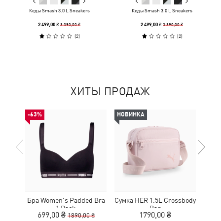
Кеды Smash 3.0 L Sneakers
Кеды Smash 3.0 L Sneakers
3 390,00 ₴
3 390,00 ₴
2 499,00 ₴
2 499,00 ₴
(
2
)
(
2
)
ХИТЫ ПРОДАЖ
-63%
НОВИНКА
НОВ
Бра Women's Padded Bra
Сумка HER 1.5L Crossbody
Кед
1 Pack
Bag
Sue
699,00 ₴
1790,00 ₴
1890,00 ₴