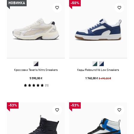
НОВИНКА
-50%
Кроссовки Teveris Nitro Sneakers
Кеды Rebound V6 Low Sneakers
3 490,00 ₴
5 590,00 ₴
1 740,00 ₴
(
1
)
-53%
-53%