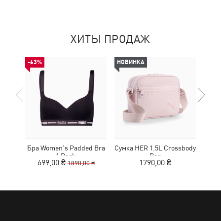
ХИТЫ ПРОДАЖ
-63%
НОВИНКА
НОВ
Бра Women's Padded Bra
Сумка HER 1.5L Crossbody
Кед
1 Pack
Bag
Sue
699,00 ₴
1790,00 ₴
1890,00 ₴