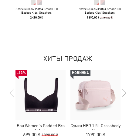
Детские кеды PUMA Smash 3.0
Детские кеды PUMA Smash 3.0
Badges Kids' Sneakers
Badges Kids' Sneakers
2 390,00 ₴
2 490,00 ₴
1 690,00 ₴
ХИТЫ ПРОДАЖ
-63%
НОВИНКА
НОВ
Бра Women's Padded Bra
Сумка HER 1.5L Crossbody
Кед
1 Pack
Bag
Sue
699,00 ₴
1790,00 ₴
1890,00 ₴