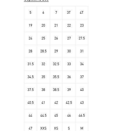
5
6
7
3T
4T
19
20
21
22
23
24
25
26
27
27.5
28
28.5
29
30
31
31.5
32
32.5
33
34
34.5
35
35.5
36
37
37.5
38
38.5
39
40
40.5
41
42
42.5
43
44
44.5
45
46
46.5
47
XXS
XS
S
M