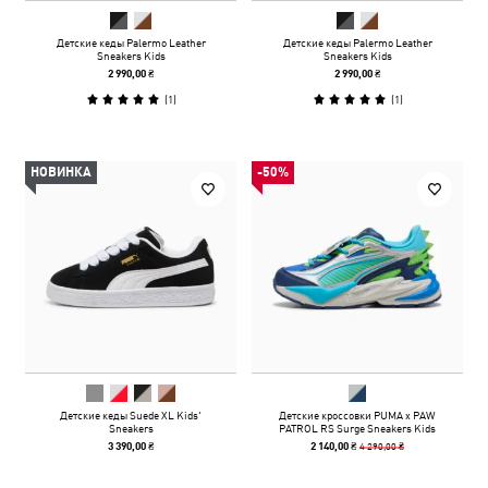
Детские кеды Palermo Leather
Детские кеды Palermo Leather
Sneakers Kids
Sneakers Kids
2 990,00 ₴
2 990,00 ₴
(
1
)
(
1
)
НОВИНКА
-50%
Детские кеды Suede XL Kids'
Детские кроссовки PUMA x PAW
Sneakers
PATROL RS Surge Sneakers Kids
4 290,00 ₴
3 390,00 ₴
2 140,00 ₴