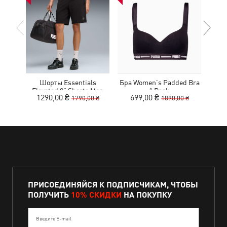
Шорты Essentials
Бра Women's Padded Bra
Ке
Elevated 9" Shorts Men
1 Pack
1290,00 ₴
699,00 ₴
1
1790,00 ₴
1890,00 ₴
ПРИСОЕДИНЯЙСЯ К ПОДПИСЧИКАМ, ЧТОБЫ
ПОЛУЧИТЬ
10% СКИДКИ
НА ПОКУПКУ
Введите E-mail