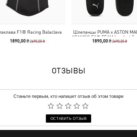
аклава F1® Racing Balaclava
Шлепанцы PUMA x ASTON MA
ARAMCO F1® TEAM Leadcat Sa
1890,00 ₴
1890,00 ₴
2690,00 ₴
2690,00 ₴
Unisex
ОТЗЫВЫ
Станьте первым, кто напишет отзыв об этом товаре
ОСТАВИТЬ ОТЗЫВ