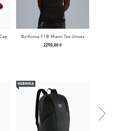
 Cap
Футболка F1® Miami Tee Unisex
Кроссовки F
Sneaker
2290,00 ₴
4790,00
НОВИНКА
НОВИНКА