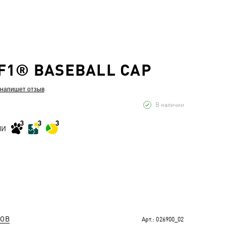
F1® BASEBALL CAP
 напишет отзыв
В наличии
МИ
РОВ
Арт.:
026900_02