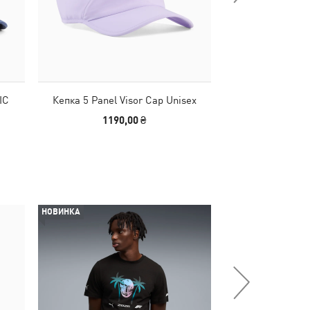
IC
Кепка 5 Panel Visor Cap Unisex
Кепка PUMA x
ARAMCO F1® TE
1190,00 ₴
2290
НОВИНКА
-29%