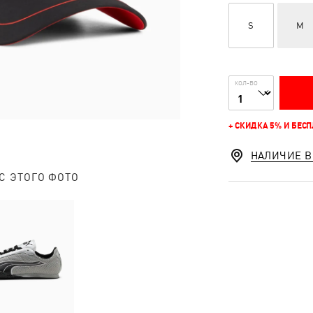
S
M
КОЛ-ВО
+ СКИДКА 5% И БЕС
НАЛИЧИЕ В
С ЭТОГО ФОТО