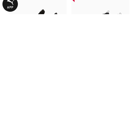
Кроссовки SOFTRIDE Mayve
Кроссовки Retaliate 3
Running Shoes Women
Running Shoes Unisex
1890,00 ₴
1990,00 ₴
3790,00 ₴
3990,00 ₴
С ЭТИМ ТОВАРОМ ПОКУПАЮТ
-29%
НОВИНКА