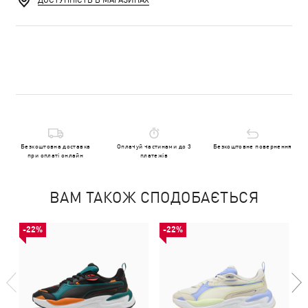
ДОСТУПНІСТЬ В МАГАЗИНАХ
Безкоштовна доставка
Оплачуй частинами до 3
Безкоштовне повернення
при оплаті онлайн
платежів
ВАМ ТАКОЖ СПОДОБАЄТЬСЯ
-22%
-22%