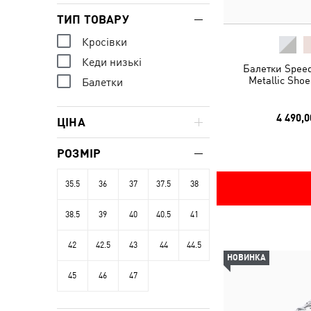
ТИП ТОВАРУ
Кросівки
Кеди низькі
Балетки Speed
Metallic Sho
Балетки
4 490,0
ЦІНА
РОЗМІР
35.5
36
37
37.5
38
38.5
39
40
40.5
41
42
42.5
43
44
44.5
НОВИНКА
45
46
47