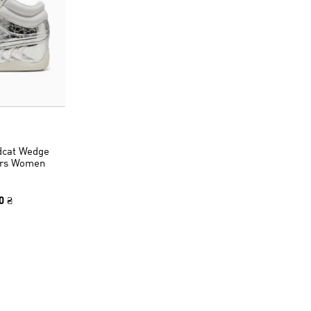
dcat Wedge
ers Women
0 ₴