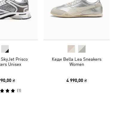
 SkyJet Prisco
Кеди Bella Lea Sneakers
ers Unisex
Women
990,00 ₴
4 990,00 ₴
(
1
)