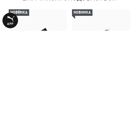
НОВИНКА
НОВИНКА
Кросівки Speedcat Sneakers
Кросівки Speedcat Leather
Unisex
Sneakers Unisex
5590,00 ₴
5590,00 ₴
БІЛЬШЕ З ЦІЄЇ КОЛЕКЦІЇ
НОВИНКА
НОВИНКА