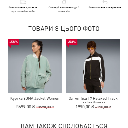
Безкоштовна доставка
Оплачуй частинами до 3
Безкоштовне повернення
при оплаті онлайн
платежів
ТОВАРИ З ЦЬОГО ФОТО
-58%
-53%
Куртка YONA Jacket Women
Олімпійка T7 Relaxed Track
Jacket Women
5699,00 ₴
1990,00 ₴
13590,00 ₴
4190,00 ₴
ВАМ ТАКОЖ СПОДОБАЄТЬСЯ