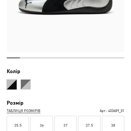
Колір
Розмір
ТАБЛИЦЯ РОЗМІРІВ
Арт.:
403689_01
35.5
36
37
37.5
38