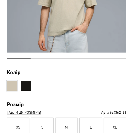
Колір
Розмір
ТАБЛИЦЯ РОЗМІРІВ
Арт.:
634362_61
XS
S
M
L
XL