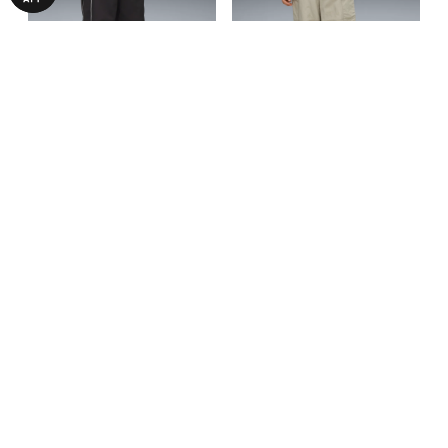
Дитячі штани Super PUMA T7
Дитячі штани WARDROBE
Woven Pants Youth
ESS Relaxed Woven Cargo
849,00 ₴
1240,00 ₴
2490,00 ₴
2490,00 ₴
Pants Youth
БІЛЬШЕ З ЦІЄЇ КОЛЕКЦІЇ
-55%
-50%