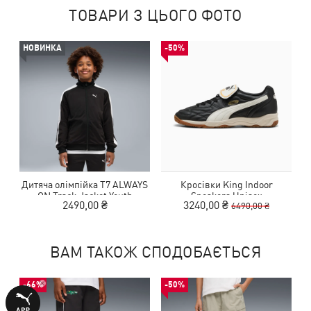
ТОВАРИ З ЦЬОГО ФОТО
НОВИНКА
-50%
Дитяча олімпійка T7 ALWAYS
Кросівки King Indoor
ON Track Jacket Youth
Sneakers Unisex
2490,00 ₴
3240,00 ₴
6490,00 ₴
ВАМ ТАКОЖ СПОДОБАЄТЬСЯ
-66%
-50%