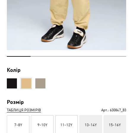
Колір
Розмір
ТАБЛИЦЯ РОЗМІРІВ
Арт.:
630847_83
7-8Y
9-10Y
11-12Y
13-14Y
15-16Y