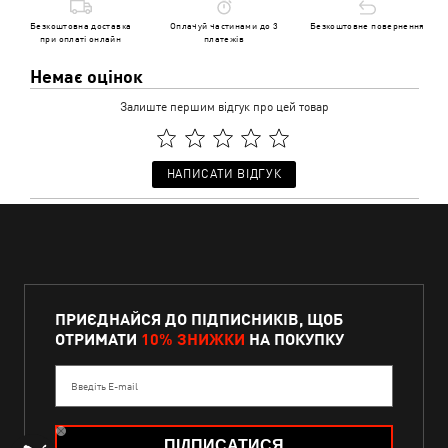
Безкоштовна доставка
Оплачуй частинами до 3
Безкоштовне повернення
при оплаті онлайн
платежів
Немає оцінок
Залиште першим відгук про цей товар
НАПИСАТИ ВІДГУК
ПРИЄДНАЙСЯ ДО ПІДПИСНИКІВ, ЩОБ
ОТРИМАТИ
10% ЗНИЖКИ
НА ПОКУПКУ
Введіть E-mail
ПІДПИСАТИСЯ