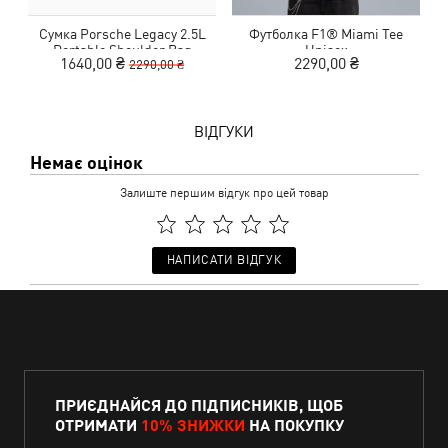
Сумка Porsche Legacy 2.5L
Футболка F1® Miami Tee
Ш
Portable Shoulder Bag
Unisex
1640,00 ₴
2290,00 ₴
2290,00 ₴
ВІДГУКИ
Немає оцінок
Залиште першим відгук про цей товар
НАПИСАТИ ВІДГУК
ПРИЄДНАЙСЯ ДО ПІДПИСНИКІВ, ЩОБ
ОТРИМАТИ
10% ЗНИЖКИ
НА ПОКУПКУ