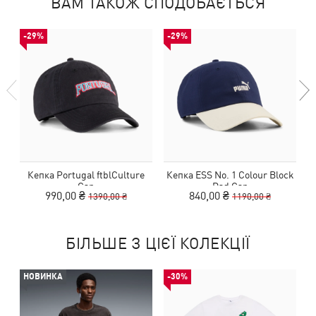
ВАМ ТАКОЖ СПОДОБАЄТЬСЯ
-29%
-29%
Кепка Portugal ftblCulture
Кепка ESS No. 1 Colour Block
Cap
Dad Cap
990,00 ₴
840,00 ₴
1390,00 ₴
1190,00 ₴
БІЛЬШЕ З ЦІЄЇ КОЛЕКЦІЇ
НОВИНКА
-30%