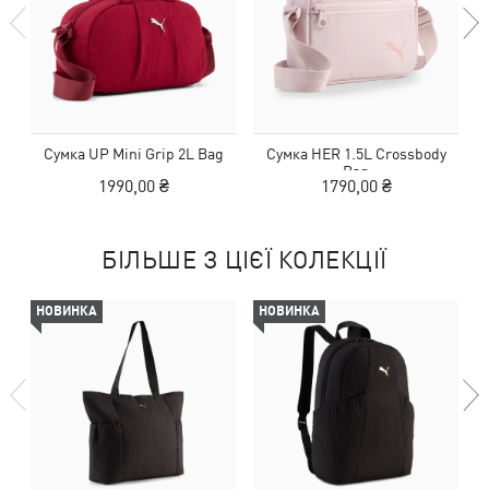
Сумка UP Mini Grip 2L Bag
Сумка HER 1.5L Crossbody
С
Bag
1990,00 ₴
1790,00 ₴
БІЛЬШЕ З ЦІЄЇ КОЛЕКЦІЇ
НОВИНКА
НОВИНКА