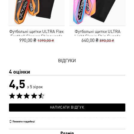
Футбольні щитки ULTRA Flex
Футбольні щитки ULTRA
Football Sleeves Shinguards
Light Sleeve Shin Guards
990,00 ₴
640,00 ₴
1390,00 ₴
890,00 ₴
Unisex
ВІДГУКИ
4 оцінки
4,5
з 5 зірок
НАПИСАТИ ВІДГУК
Показати подробиці
Розмір