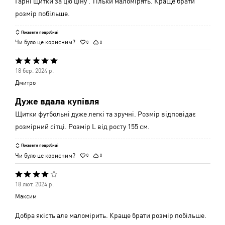
Гарні щитки за цю ціну . Тільки маломірять. Краще брати
розмір побільше.
Показати подробиці
Чи було це корисним?
0
0
Оцінено
18 бер. 2024 р.
5
Дмитро
з
Дуже вдала купівля
5
Щитки футбольні дуже легкі та зручні. Розмір відповідає
розмірний сітці. Розмір L від росту 155 см.
Показати подробиці
Чи було це корисним?
0
0
Оцінено
18 лют. 2024 р.
4
Максим
з
5
Добра якість але маломірить. Краще брати розмір побільше.