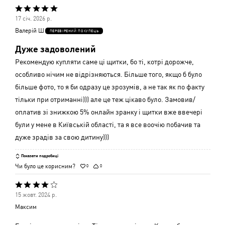
Оцінено
17 січ. 2026 р.
5
Валерій Ш
ПЕРЕВІРЕНИЙ ПОКУПЕЦЬ
з
Дуже задоволений
5
Рекомендую купляти саме ці щитки, бо ті, котрі дорожче,
особливо нічим не відрізняються. Більше того, якщо б було
більше фото, то я би одразу це зрозумів, а не так як по факту
тільки при отриманні))) але це теж цікаво було. Замовив/
оплатив зі знижкою 5% онлайн зранку і щитки вже ввечері
були у мене в Київській області, та я все воочію побачив та
дуже зрадів за свою дитину)))
Показати подробиці
Чи було це корисним?
0
0
Оцінено
15 жовт. 2024 р.
4
Максим
з
5