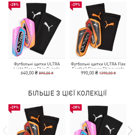
-28%
-29%
Футбольні щитки ULTRA
Футбольні щитки ULTRA Flex
Light Sleeve Shin Guards
Football Sleeves Shinguards
640,00 ₴
990,00 ₴
890,00 ₴
1390,00 ₴
Unisex
БІЛЬШЕ З ЦІЄЇ КОЛЕКЦІЇ
-29%
-28%