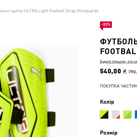
ольні щитки ULTRA Light Football Strap Shinguards
-32%
ФУТБОЛЬ
FOOTBAL
Будьте першим, хто н
540,00 ₴
790
ПОКУПКА ЧАСТИ
Колір
Розмір