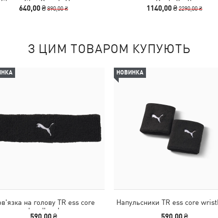
Sleeve Shin Guards Unisex
Boots Youth
640,00 ₴
1140,00 ₴
890,00 ₴
2290,00 ₴
З ЦИМ ТОВАРОМ КУПУЮТЬ
ИНКА
НОВИНКА
в'язка на голову TR ess core
Напульсники TR ess core wris
headband
590,00 ₴
590,00 ₴