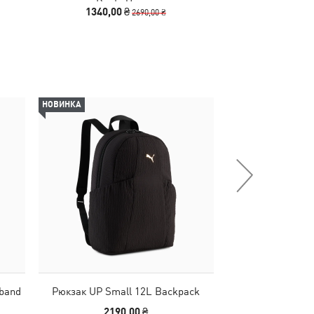
Boots Unisex
Boots
1340,00 ₴
1140,00
2690,00 ₴
НОВИНКА
НОВИНКА
tband
Рюкзак UP Small 12L Backpack
Рукавички TR 
2190,00 ₴
990