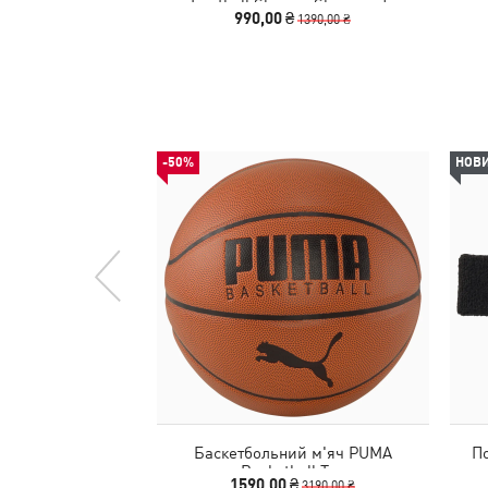
Football Sleeves Shinguards
990,00 ₴
1390,00 ₴
-50%
НОВ
Баскетбольний м'яч PUMA
По
Basketball Top
1590,00 ₴
3190,00 ₴