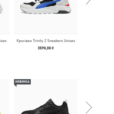
isex
Кросівки Trinity 2 Sneakers Unisex
Кросівки Trinity
3590,00 ₴
2540,00
НОВИНКА
-16%