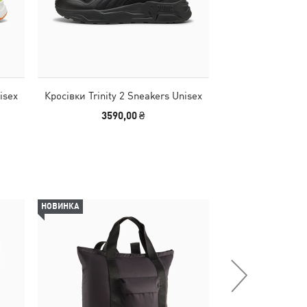
isex
Кросівки Trinity 2 Sneakers Unisex
Кросівки Trinity
3590,00 ₴
2999,00
НОВИНКА
-50%