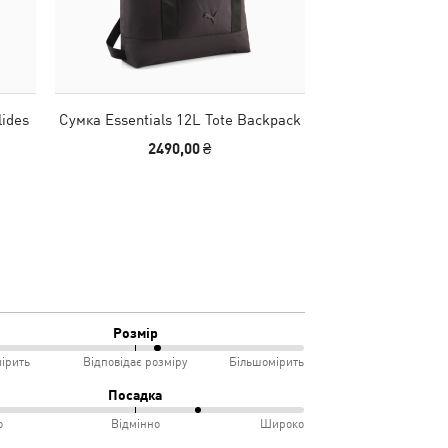
ides
Сумка Essentials 12L Tote Backpack
Штани FUTURE
Wide Washed Sw
2490,00 ₴
1890,00
Розмір
ірить
Відповідає розміру
Більшомірить
Посадка
о
Відмінно
Широко
мірить