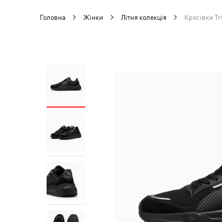
Головна
Жінки
Літня колекція
Кросівки Tr