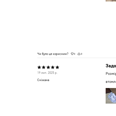
Чи було це корисним?
0
0
Задо
Оцінено
19 лип. 2025 р.
Розмі
5
Сніжана
втомл
з
5