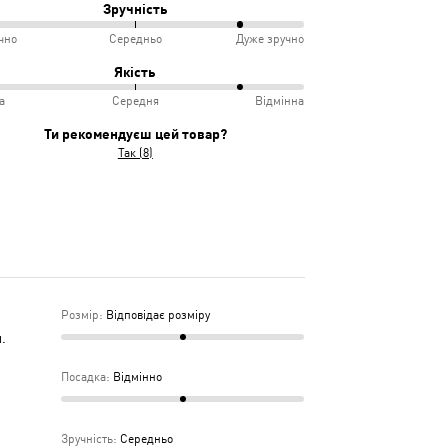
Зручність
чно
Середньо
Дуже зручно
овідає
ко
Якість
іру
а
Середня
Відмінна
інно
учно
Ти рекомендуєш цей товар?
Так (8)
дньо
ка
дня
Розмір
:
Відповідає розміру
.
Посадка
:
Відмінно
Зручність
:
Середньо