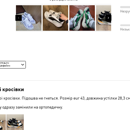
зірка
12%
і
між
від
рецензентів
12%
від
рецензентів
0%
Незру
рецензентів
Відп
Вузь
82%
0%
рецензентів
рецензентів
розм
і
між
Низьк
Відм
Незр
82%
і
між
Сере
Низь
і
ЬТРУВАТИ
Сере
діафайли
і кросівки
і кросівки. Підошва не гнеться. Розмір eur 43, довжина устілки 28,3 см
у одразу замінили на ортопедичну.