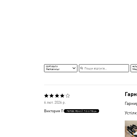
Пошук відгуків
СОРТУВАТИ
ФІЛ
Найсвіжіші
Ме
Гарн
Оцінено
6 лют. 2026 р.
Гарнир
4
Виктория П
ПЕРЕВІРЕНИЙ ПОКУПЕЦЬ
Устілк
з
5