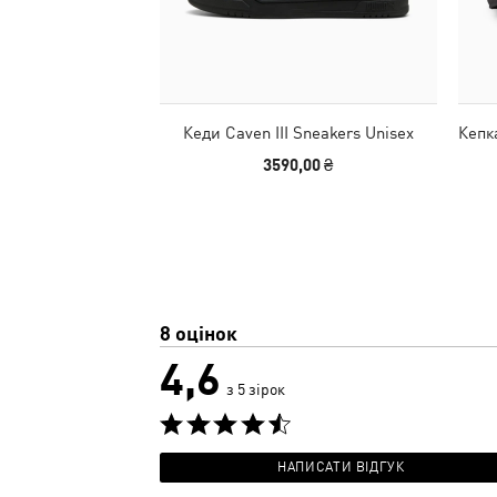
Кеди Caven III Sneakers Unisex
Кепк
3590,00 ₴
8 оцінок
4,6
з 5 зірок
НАПИСАТИ ВІДГУК