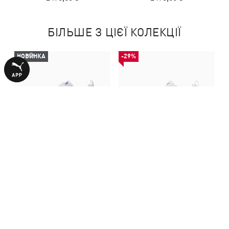
БІЛЬШЕ З ЦІЄЇ КОЛЕКЦІЇ
НОВИНКА
-29%
Дитячі кросівки Trinity 2 LT
Кросівки Trinity 2 LT
Sneakers Kids
Sneakers Youth
2490,00 ₴
1990,00 ₴
2790,00 ₴
З ЦИМ ТОВАРОМ КУПУЮТЬ