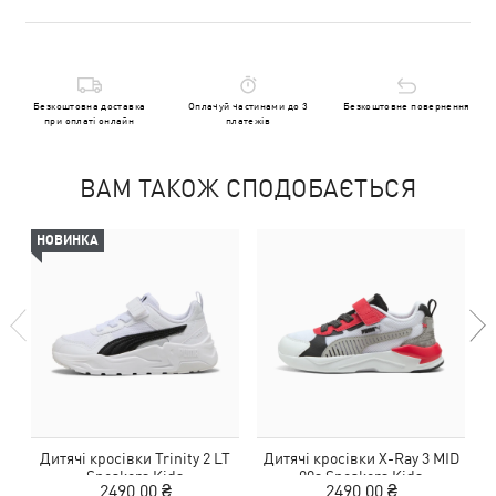
Безкоштовна доставка
Оплачуй частинами до 3
Безкоштовне повернення
при оплаті онлайн
платежів
ВАМ ТАКОЖ СПОДОБАЄТЬСЯ
НОВИНКА
Дитячі кросівки Trinity 2 LT
Дитячі кросівки X-Ray 3 MID
Sneakers Kids
90s Sneakers Kids
2490,00 ₴
2490,00 ₴