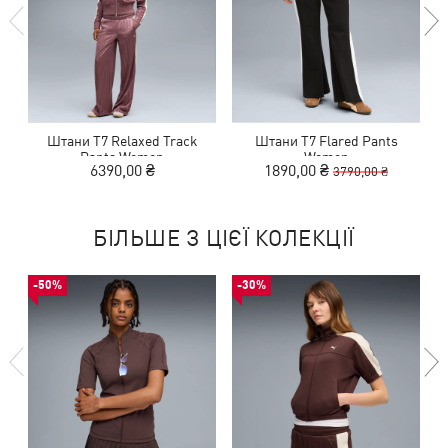
Штани T7 Relaxed Track
Штани T7 Flared Pants
Ш
Pants Women
Women
6390,00 ₴
1890,00 ₴
3790,00 ₴
БІЛЬШЕ З ЦІЄЇ КОЛЕКЦІЇ
-50%
-30%