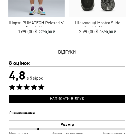
Шорти PUMATECH Relaxed 6"
Шльопанці Mostro Slide
Shorts Men
Sandals Unisex
1990,00 ₴
2590,00 ₴
2790,00 ₴
3690,00 ₴
ВІДГУКИ
8 оцінок
4,8
з 5 зірок
НАПИСАТИ ВІДГУК
Показати подробиці
Розмір
25%
Маломірить
Відповідає розміру
Більшомірить