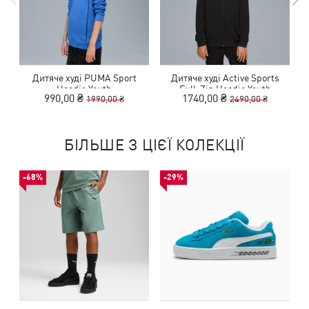
Дитяче худі PUMA Sport
Дитяче худі Active Sports
Х
Hoodie Youth
Full-Zip Hoodie Youth
990,00 ₴
1740,00 ₴
1990,00 ₴
2490,00 ₴
БІЛЬШЕ З ЦІЄЇ КОЛЕКЦІЇ
-68%
-29%