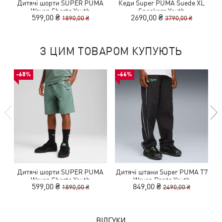
Дитячі шорти SUPER PUMA
Кеди Super PUMA Suede XL
Woven Shorts Youth
Sneakers Youth
599,00 ₴
2690,00 ₴
1890,00 ₴
3790,00 ₴
З ЦИМ ТОВАРОМ КУПУЮТЬ
-68%
-66%
Дитячі шорти SUPER PUMA
Дитячі штани Super PUMA T7
Д
Woven Shorts Youth
Woven Pants Youth
599,00 ₴
849,00 ₴
1890,00 ₴
2490,00 ₴
ВІДГУКИ