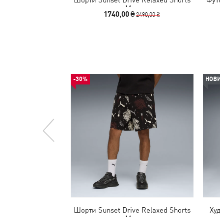
Men
1740,00 ₴
2490,00 ₴
-30%
НОВ
Шорти Sunset Drive Relaxed Shorts
Худ
Men