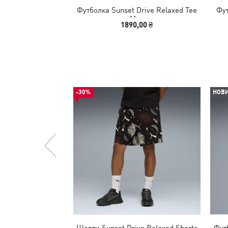
Футболка Sunset Drive Relaxed Tee
Фут
Men
1890,00 ₴
-30%
НОВ
Шорти Sunset Drive Relaxed Shorts
Фут