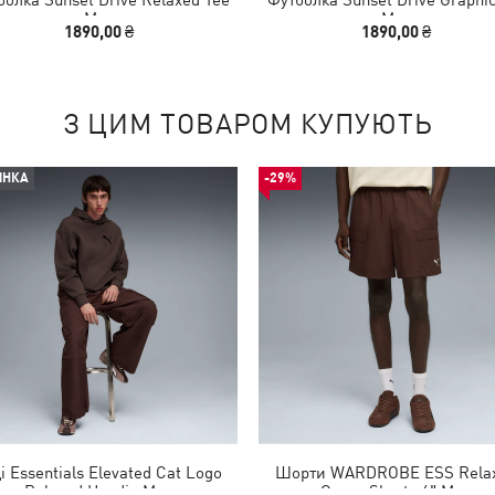
Men
Men
1890,00 ₴
1890,00 ₴
З ЦИМ ТОВАРОМ КУПУЮТЬ
ИНКА
-29%
і Essentials Elevated Cat Logo
Шорти WARDROBE ESS Rela
Relaxed Hoodie Men
Cargo Shorts 6" Men