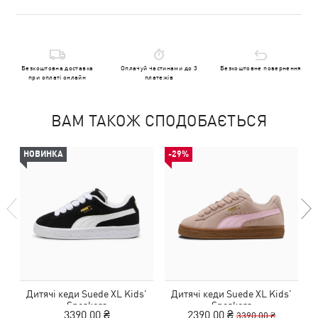
Безкоштовна доставка
Оплачуй частинами до 3
Безкоштовне повернення
при оплаті онлайн
платежів
ВАМ ТАКОЖ СПОДОБАЄТЬСЯ
НОВИНКА
-29%
Дитячі кеди Suede XL Kids'
Дитячі кеди Suede XL Kids'
Sneakers
Sneakers
3390,00 ₴
2390,00 ₴
3390,00 ₴