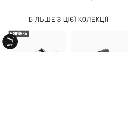
БІЛЬШЕ З ЦІЄЇ КОЛЕКЦІЇ
НОВИНКА
Дитячі кеди Suede XL Kids'
Кеди Suede XL Youth
Sneakers
Sneakers
3390,00 ₴
3990,00 ₴
З ЦИМ ТОВАРОМ КУПУЮТЬ