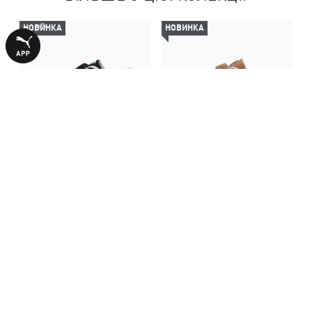
НОВИНКА
НОВИНКА
Дитячі кросівки Suede
Дитячі кросівки Suede
Classic Sneakers Toddler
Classic Sneakers Toddler
2990,00 ₴
2990,00 ₴
З ЦИМ ТОВАРОМ КУПУЮТЬ
НОВИНКА
-50%