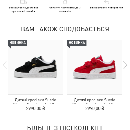
Безкоштовна доставка
Оплачуй частинами до 3
Безкоштовне повернення
при оплаті онлайн
платежів
ВАМ ТАКОЖ СПОДОБАЄТЬСЯ
НОВИНКА
НОВИНКА
Дитячі кросівки Suede
Дитячі кросівки Suede
Classic Sneakers Toddler
Classic Sneakers Toddler
2990,00 ₴
2990,00 ₴
БІЛЬШЕ З ЦІЄЇ КОЛЕКЦІЇ