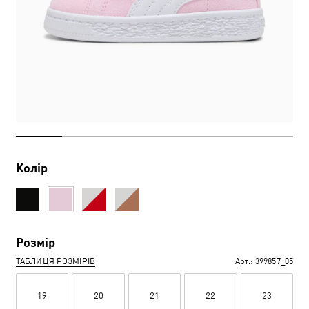
Колір
Розмір
ТАБЛИЦЯ РОЗМІРІВ
Арт.:
399857_05
19
20
21
22
23