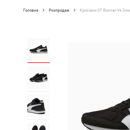
Головна
Розпродаж
Кросівки ST Runner V4 Sne