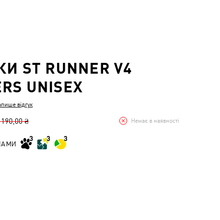
КИ ST RUNNER V4
RS UNISEX
апише відгук
 190,00 ₴
Немає в наявності
НАМИ