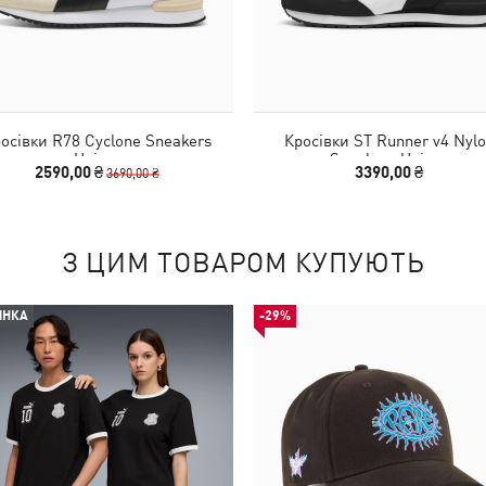
осівки R78 Cyclone Sneakers
Кросівки ST Runner v4 Nyl
Unisex
Sneakers Unisex
2590,00 ₴
3390,00 ₴
3690,00 ₴
З ЦИМ ТОВАРОМ КУПУЮТЬ
ИНКА
-29%