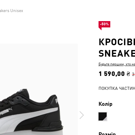
akers Unisex
-50%
КРОСІВ
SNEAKE
Будьте першим, хто н
1 590,00 ₴
3
ПОКУПКА ЧАСТИ
Колір
Розмір