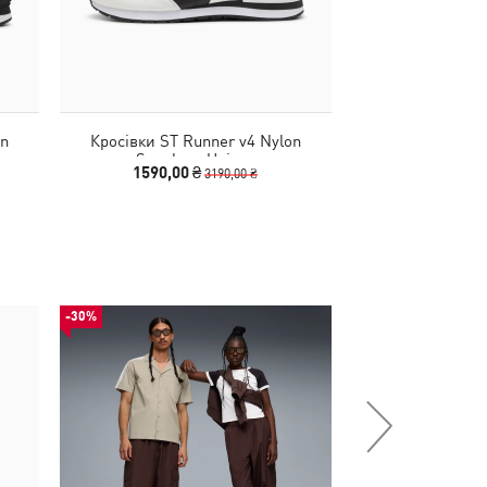
on
Кросівки ST Runner v4 Nylon
Кросівки Inverse
Sneakers Unisex
1590,00 ₴
3240,00
3190,00 ₴
-30%
-51%