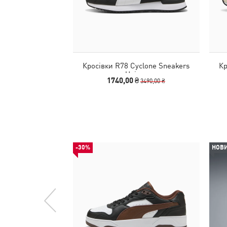
Кросівки R78 Cyclone Sneakers
Кр
Unisex
1740,00 ₴
3490,00 ₴
-30%
НОВ