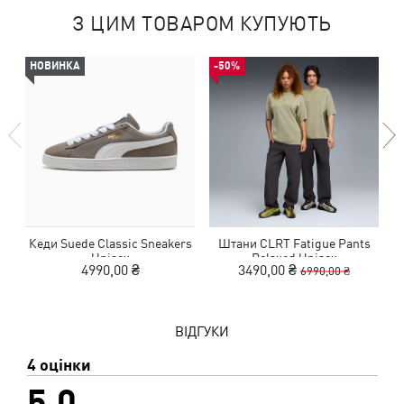
З ЦИМ ТОВАРОМ КУПУЮТЬ
НОВИНКА
-50%
Кеди Suede Classic Sneakers
Штани CLRT Fatigue Pants
К
Unisex
Relaxed Unisex
4990,00 ₴
3490,00 ₴
6990,00 ₴
ВІДГУКИ
4 оцінки
5,0