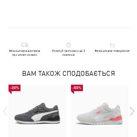
Безкоштовна доставка
Оплачуй частинами до 3
Безкоштовне повернення
при оплаті онлайн
платежів
ВАМ ТАКОЖ СПОДОБАЄТЬСЯ
-30%
-50%