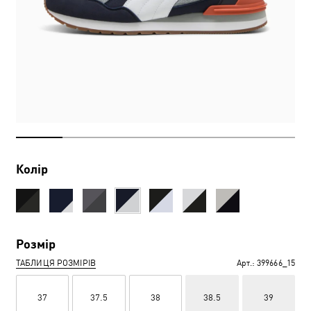
Колір
Розмір
ТАБЛИЦЯ РОЗМІРІВ
Арт.:
399666_15
37
37.5
38
38.5
39