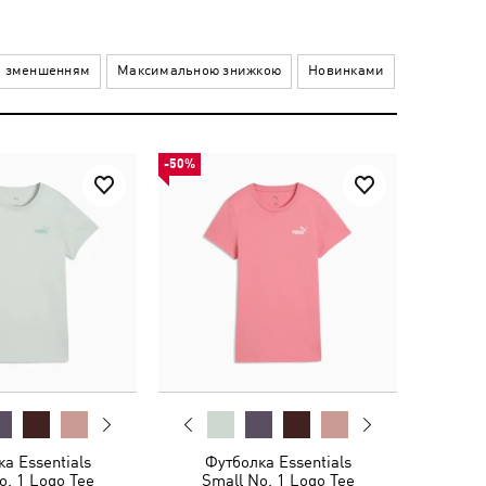
а зменшенням
Максимальною знижкою
Новинками
-50%
а Essentials
Футболка Essentials
o. 1 Logo Tee
Small No. 1 Logo Tee