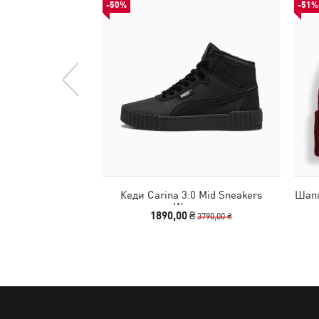
-50%
-51%
Кеди Carina 3.0 Mid Sneakers
Шапк
Women
1890,00 ₴
3790,00 ₴