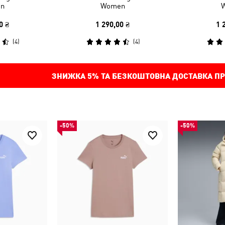
n
Women
0 ₴
1 290,00 ₴
1 
(
4
)
(
4
)
ЗНИЖКА
5%
ТА БЕЗКОШТОВНА ДОСТАВКА ПР
-50%
-50%