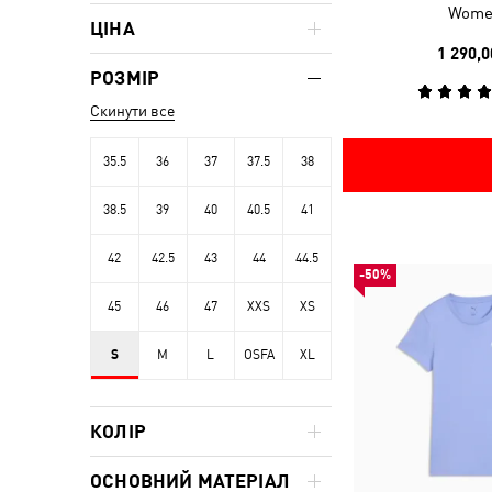
Wome
ЦІНА
1 290,0
РОЗМІР
Скинути все
35.5
36
37
37.5
38
38.5
39
40
40.5
41
42
42.5
43
44
44.5
-50%
45
46
47
XXS
XS
S
M
L
OSFA
XL
КОЛІР
ОСНОВНИЙ МАТЕРІАЛ