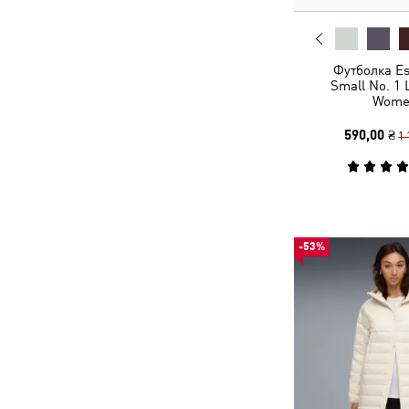
Футболка Es
Small No. 1 
Wome
590,00 ₴
1 
-53%