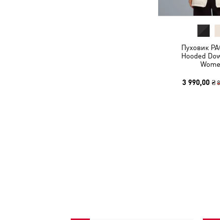
Пуховик PA
Hooded Dow
Wome
3 990,00 ₴
8