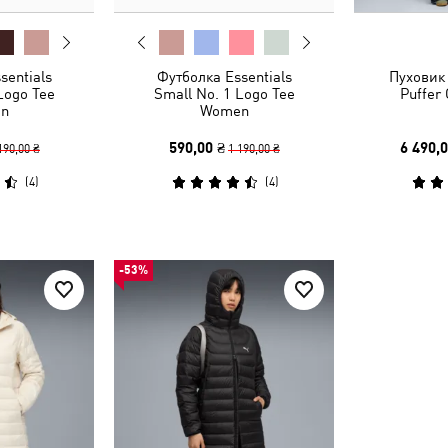
sentials
Футболка Essentials
Пуховик
Logo Tee
Small No. 1 Logo Tee
Puffer
n
Women
590,00 ₴
6 490,0
190,00 ₴
1 190,00 ₴
(
4
)
(
4
)
-53%