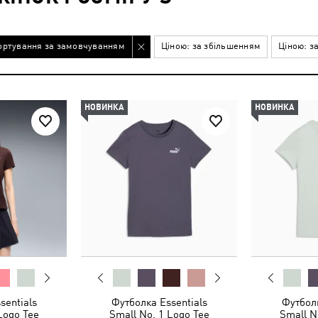
ортування за замовчуванням
Ціною: за збільшенням
Ціною: з
НОВИНКА
НОВИНКА
sentials
Футболка Essentials
Футболк
Logo Tee
Small No. 1 Logo Tee
Small N