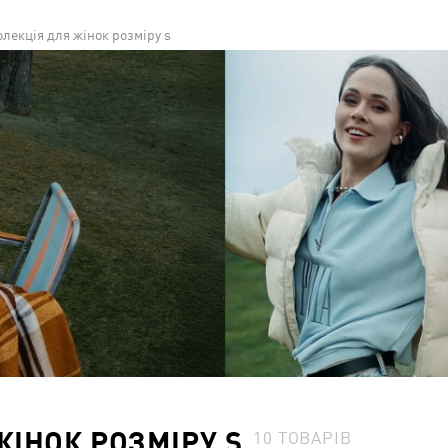
лекція для жінок розміру s
ІНОК РОЗМІРУ S
10
ТОВАРІВ