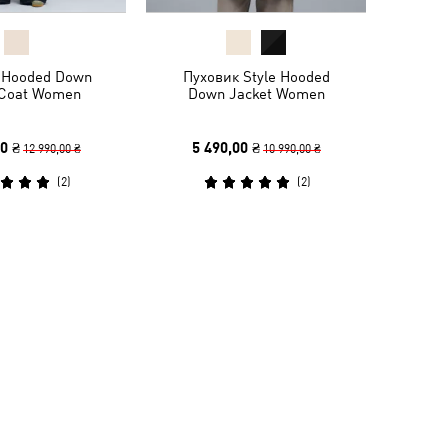
 Hooded Down
Пуховик Style Hooded
 Coat Women
Down Jacket Women
0 ₴
5 490,00 ₴
12 990,00 ₴
10 990,00 ₴
(
2
)
(
2
)