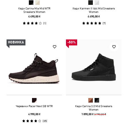
Кеди Carina Mia Mid WTR
Кеди Karmen II Idol Mid Sneakers
Sneakers Women
Women
4 490,00 ₴
4 490,00 ₴
(
1
)
(
7
)
НОВИНКА
-50%
Черевики Pacer Next SB WTR
Кеди Carina 3.0 Mid Sneakers
Women
3 790,00 ₴
4 990,00 ₴
1 890,00 ₴
(
35
)