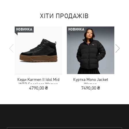
ХІТИ ПРОДАЖІВ
НОВИНКА
НОВИНКА
-50%
Кеди Karmen II Idol Mid
Куртка Mono Jacket
Чер
WTR Sneakers Women
Women
4790,00 ₴
7490,00 ₴
1