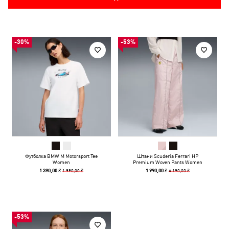
-30%
-53%
Футболка BMW M Motorsport Tee
Штани Scuderia Ferrari HP
Women
Premium Woven Pants Women
1 990,00 ₴
4 190,00 ₴
1 390,00 ₴
1 990,00 ₴
-53%