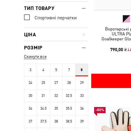
ТИП ТОВАРУ
Спортивні перчатки
Воротарські 
ULTRA Pl
ЦІНА
Goalkeeper Glo
РОЗМІР
790,00 ₴
1 
Скинути все
3
4
5
7
8
24
25
27
28
29
30
31
32
32.5
33
34
34.5
35
35.5
36
-50%
37
37.5
38
38.5
39