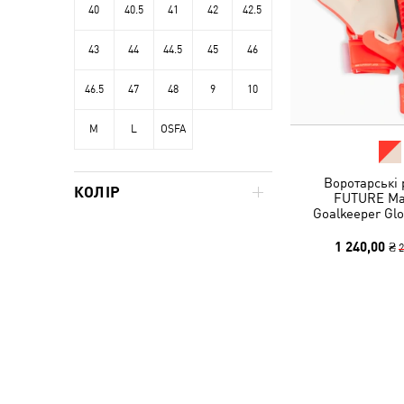
40
40.5
41
42
42.5
43
44
44.5
45
46
46.5
47
48
9
10
M
L
OSFA
Воротарські 
КОЛІР
FUTURE Ma
Goalkeeper Glo
1 240,00 ₴
2