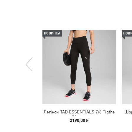
НОВИНКА
НОВ
Легінси TAD ESSENTIALS 7/8 Tigths
Шор
Women
2190,00 ₴