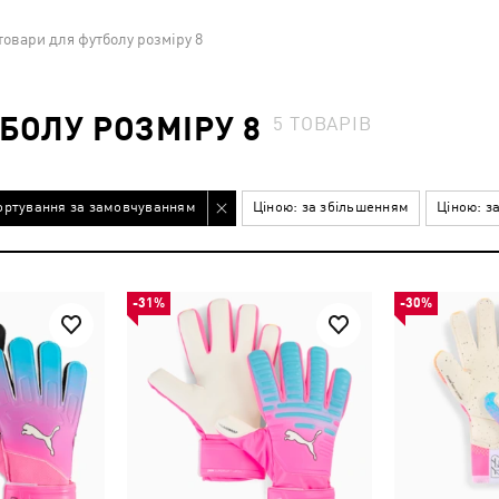
товари для футболу розміру 8
БОЛУ РОЗМІРУ 8
5
ТОВАРІВ
ортування за замовчуванням
Ціною: за збільшенням
Ціною: з
-31%
-30%