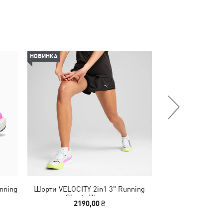
НОВИНКА
НОВИНКА
nning
Шорти VELOCITY 2in1 3" Running
Футболка TAD ESS
Shorts Women
Tee
2190,00 ₴
1290