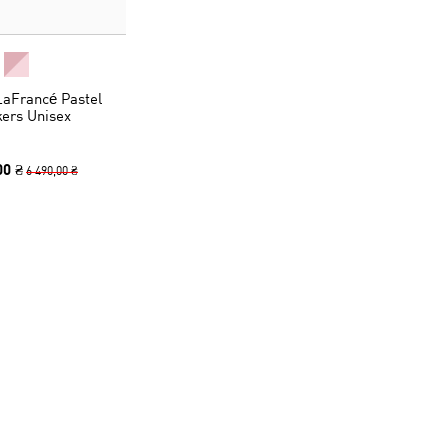
LaFrancé Pastel
ers Unisex
00 ₴
6 490,00 ₴