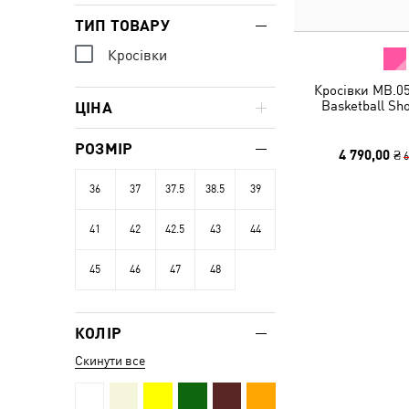
ТИП ТОВАРУ
Кросівки
Кросівки MB.0
Basketball Sh
ЦІНА
РОЗМІР
4 790,00 ₴
6
36
37
37.5
38.5
39
41
42
42.5
43
44
45
46
47
48
КОЛІР
Скинути все