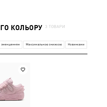
ОГО КОЛЬОРУ
3
ТОВАРИ
а зменшенням
Максимальною знижкою
Новинками