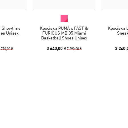
5 Showtime
Кросівки PUMA x FAST &
Кросівки 
oes Unisex
FURIOUS MB.05 Miami
Sneak
Basketball Shoes Unisex
3 640,00 ₴
3 240,
 790,00 ₴
7 290,00 ₴