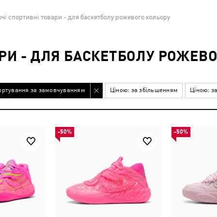
чі спортивні товари - для баскетболу рожевого кольору
РИ - ДЛЯ БАСКЕТБОЛУ РОЖЕВ
ортування за замовчуванням
Ціною: за збільшенням
Ціною: з
-50%
-50%