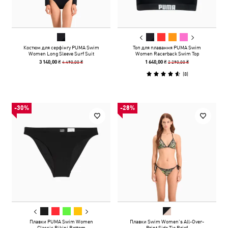
Костюм для серфінгу PUMA Swim
Топ для плавання PUMA Swim
Women Long Sleeve Surf Suit
Women Racerback Swim Top
4 490,00 ₴
2 290,00 ₴
3 140,00 ₴
1 640,00 ₴
(
8
)
-30%
-28%
Плавки PUMA Swim Women
Плавки Swim Women’s All-Over-
Classic Bikini Bottom
Print Side Tie Brief