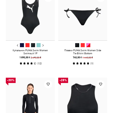
Купальник PUMA Swim Women
Плавки PUMA Swim Women Side
Swimsuit 1P
Tie Bikini Bottom
2 690,00 ₴
1 440,00 ₴
1 890,00 ₴
740,00 ₴
(
12
)
(
1
)
-30%
-28%