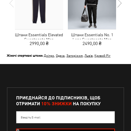
Штани Essentials Elevated
Штани Essentials No. 1
Шта
Sweatpants Men
Logo Sweatpants Men
Lo
2990,00 ₴
2490,00 ₴
Жіночі спортивні штани:
Дніпро
,
Одеса
,
Запоріжжя
,
Львів
,
Кривий Ріг
ПРИЄДНАЙСЯ ДО ПІДПИСНИКІВ, ЩОБ
ОТРИМАТИ
10% ЗНИЖКИ
НА ПОКУПКУ
Введіть E-mail