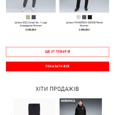
Штани ESS Small No. 1 Logo
Штани PUMATECH SENSE Pants
Sweatpants Women
Women
2 490,00 ₴
3 390,00 ₴
ЩЕ 27 ТОВАРІВ
ПОКАЗАТИ ВСЕ
ХІТИ ПРОДАЖІВ
НОВИНКА
НОВ