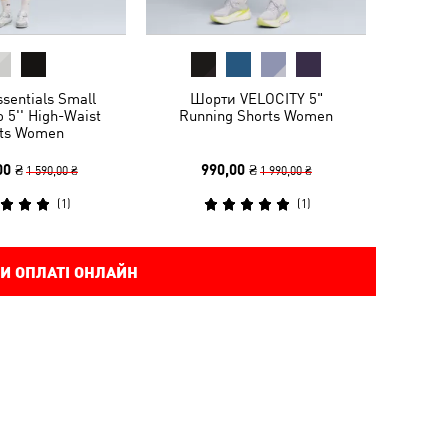
sentials Small
Шорти VELOCITY 5"
 5'' High-Waist
Running Shorts Women
ts Women
00 ₴
990,00 ₴
1 590,00 ₴
1 990,00 ₴
(
1
)
(
1
)
И ОПЛАТІ ОНЛАЙН