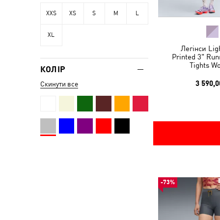
XXS
XS
S
M
L
XL
Легінси Lig
Printed 3" Run
Tights W
КОЛІР
3 590,0
Скинути все
-73%