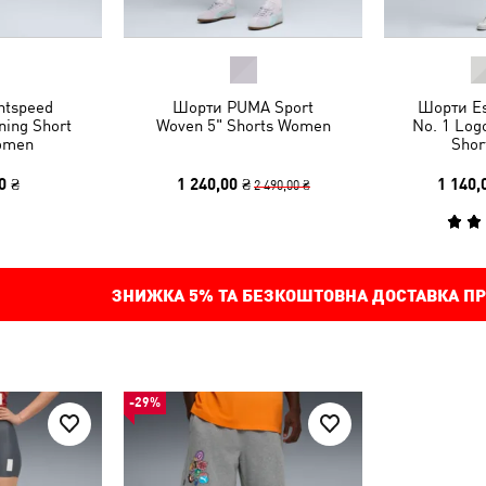
htspeed
Шорти PUMA Sport
Шорти Es
ning Short
Woven 5" Shorts Women
No. 1 Logo
omen
Shor
0 ₴
1 240,00 ₴
1 140,
2 490,00 ₴
ЗНИЖКА
5%
ТА БЕЗКОШТОВНА ДОСТАВКА ПР
-29%