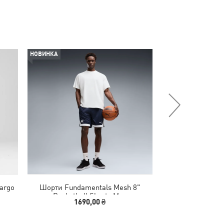
НОВИНКА
Cargo
Шорти Fundamentals Mesh 8"
Шорти PUMA Cla
Basketball Shorts Men
1690,00 ₴
2290