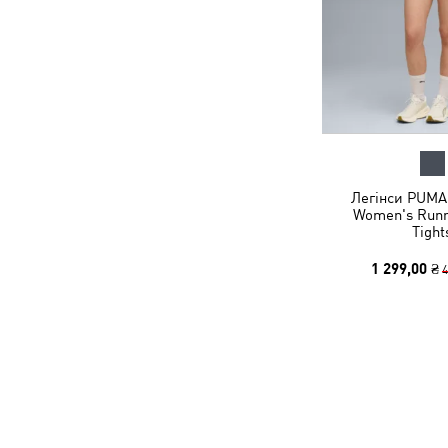
Легінси PUMA
Women's Runn
Tight
1 299,00 ₴
4