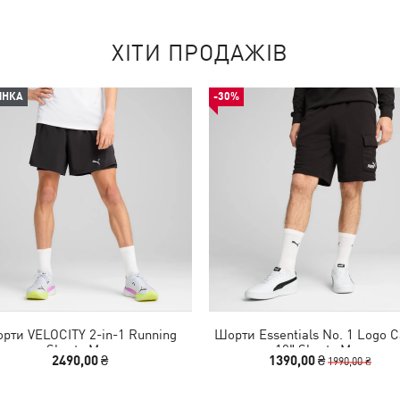
ХІТИ ПРОДАЖІВ
ИНКА
-30%
рти VELOCITY 2-in-1 Running
Шорти Essentials No. 1 Logo 
Shorts Men
10" Shorts Men
2490,00 ₴
1390,00 ₴
1990,00 ₴