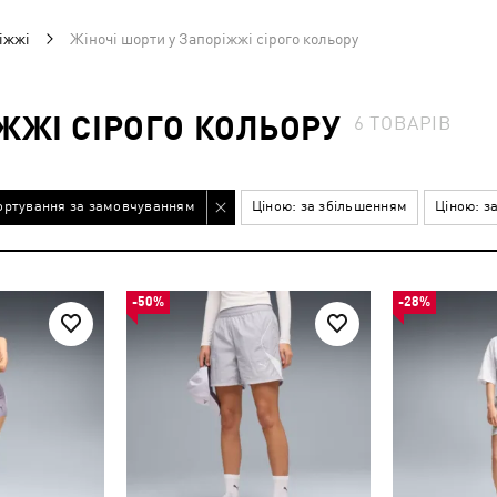
іжжі
Жіночі шорти у Запоріжжі сірого кольору
ЖЖІ СІРОГО КОЛЬОРУ
6
ТОВАРІВ
ортування за замовчуванням
Ціною: за збільшенням
Ціною: з
-50%
-28%