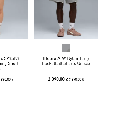
 x SAYSKY
Шорти ATW Dylan Terry
ing Short
Basketball Shorts Unisex
s
2 390,00 ₴
 890,00 ₴
3 390,00 ₴