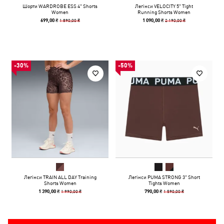
Шорти WARDROBE ESS 4" Shorts
Легінси VELOCITY 5" Tight
Women
Running Shorts Women
1 890,00 ₴
2 190,00 ₴
699,00 ₴
1 090,00 ₴
-30%
-50%
Легінси TRAIN ALL DAY Training
Легінси PUMA STRONG 3" Short
Shorts Women
Tights Women
1 990,00 ₴
1 590,00 ₴
1 390,00 ₴
790,00 ₴