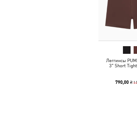
Леггинсы PU
3" Short Tig
790,00 ₴
1 