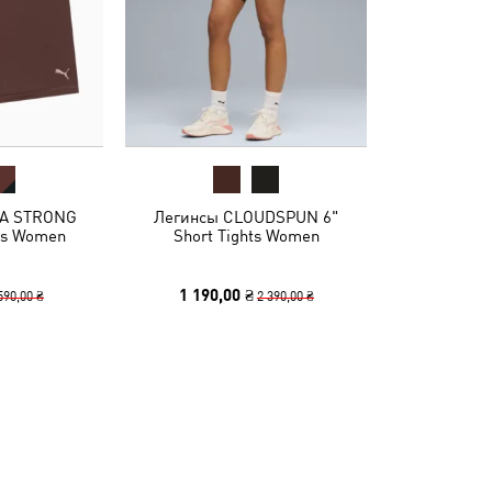
MA STRONG
Легинсы CLOUDSPUN 6"
hts Women
Short Tights Women
1 190,00 ₴
590,00 ₴
2 390,00 ₴