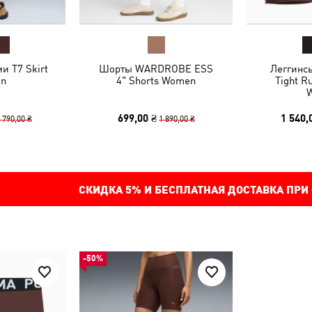
и T7 Skirt
Шорты WARDROBE ESS
Леггинс
n
4" Shorts Women
Tight R
699,00 ₴
1 540,
 790,00 ₴
1 890,00 ₴
СКИДКА
5%
И БЕСПЛАТНАЯ ДОСТАВКА ПРИ
-50%