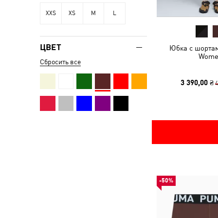
XXS
XS
M
L
ЦВЕТ
Юбка с шортам
Wome
Сбросить все
3 390,00 ₴
4
-50%