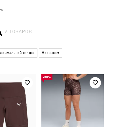
та
А
6
ТОВАРОВ
ксимальной скидке
Новинкам
-30%