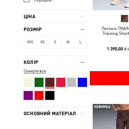
ЦІНА
Легінси TRAI
РОЗМІР
Training Sho
XXS
XS
S
M
L
1 390,00 ₴
1
КОЛІР
Скинути все
НОВИНКА
ОСНОВНИЙ МАТЕРІАЛ