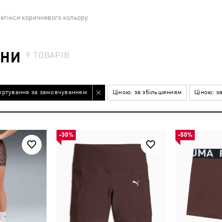
легінси коричневого кольору
ИНИ
9
ТОВАРІВ
ортування за замовчуванням
Ціною: за збільшенням
Ціною: з
-30%
-50%