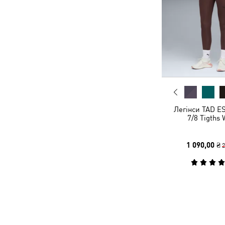
Легінси TAD E
7/8 Tigths
1 090,00 ₴
2