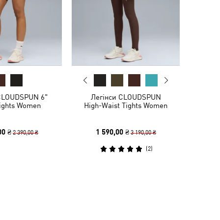
CLOUDSPUN 6"
Легінси CLOUDSPUN
Tights Women
High-Waist Tights Women
00 ₴
1 590,00 ₴
2 390,00 ₴
3 190,00 ₴
(
2
)