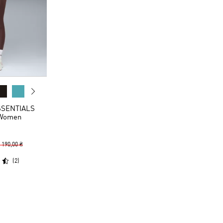
SSENTIALS
 Women
 190,00 ₴
(
2
)