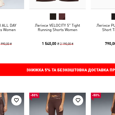
N ALL DAY
Легінси VELOCITY 5" Tight
Легінси P
rts Women
Running Shorts Women
Short 
1 540,00 ₴
790,0
 990,00 ₴
2 190,00 ₴
ЗНИЖКА
5%
ТА БЕЗКОШТОВНА ДОСТАВКА ПР
-50%
-50%