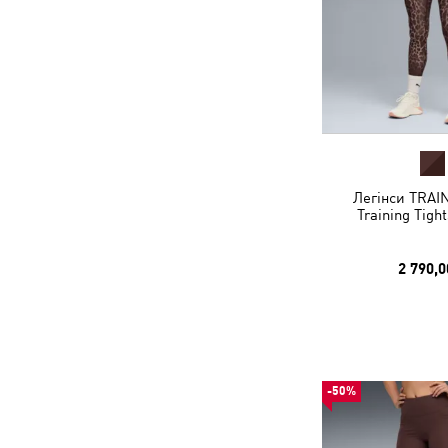
Легінси TRAI
Training Tig
2 790,0
-50%