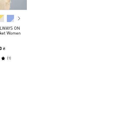
ALWAYS ON
cket Women
0 ₴
(
1
)