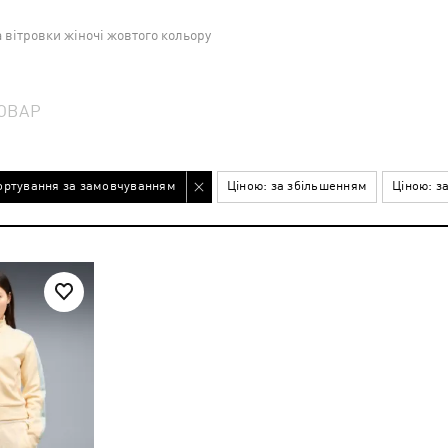
а вітровки жіночі жовтого кольору
ОВАР
ортування за замовчуванням
Ціною: за збільшенням
Ціною: з