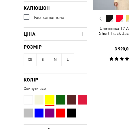
КАПЮШОН
Без капюшона
Олімпійка T7 
Short Track Ja
ЦІНА
РОЗМІР
3 990,0
XS
S
M
L
КОЛІР
Скинути все