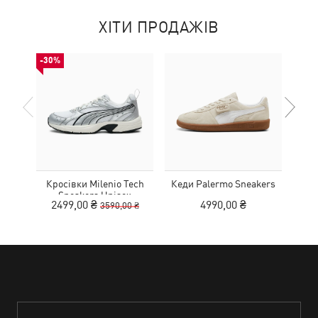
ХІТИ ПРОДАЖІВ
-30%
Кросівки Milenio Tech
Кеди Palermo Sneakers
Дитя
Sneakers Unisex
L
2499,00 ₴
4990,00 ₴
3590,00 ₴