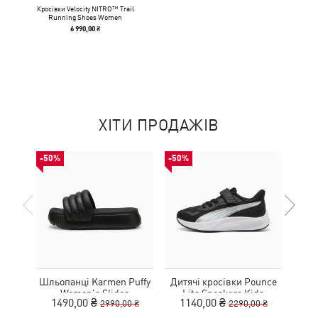
Кросівки Velocity NITRO™ Trail
Running Shoes Women
6 990,00 ₴
ХІТИ ПРОДАЖІВ
-50%
-50%
-50%
Шльопанці Karmen Puffy
Дитячі кросівки Pounce
Дитя
Women's Slides
Lite Sneakers Kids
L
1490,00 ₴
1140,00 ₴
1
2990,00 ₴
2290,00 ₴