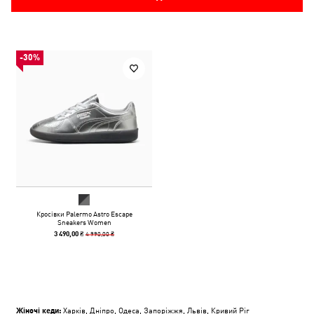
-30%
Кросівки Palermo Astro Escape
Sneakers Women
4 990,00 ₴
3 490,00 ₴
Жіночі кеди:
Харків
,
Дніпро
,
Одеса
,
Запоріжжя
,
Львів
,
Кривий Ріг