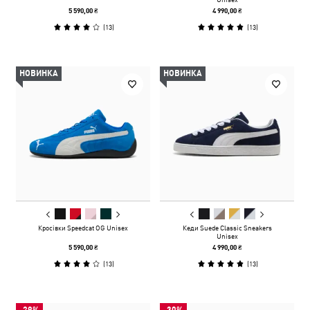
5 590,00 ₴
4 990,00 ₴
(
13
)
(
13
)
НОВИНКА
НОВИНКА
Кросівки Speedcat OG Unisex
Кеди Suede Classic Sneakers
Unisex
5 590,00 ₴
4 990,00 ₴
(
13
)
(
13
)