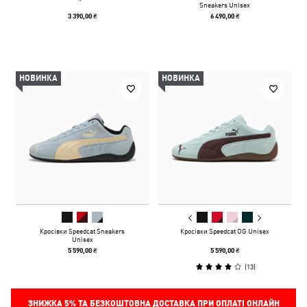
Sneakers Unisex
3 390,00 ₴
6 490,00 ₴
НОВИНКА
НОВИНКА
Кросівки Speedcat Sneakers
Кросівки Speedcat OG Unisex
Unisex
5 590,00 ₴
5 590,00 ₴
(
13
)
ЗНИЖКА
5%
ТА БЕЗКОШТОВНА ДОСТАВКА ПРИ ОПЛАТІ ОНЛАЙН