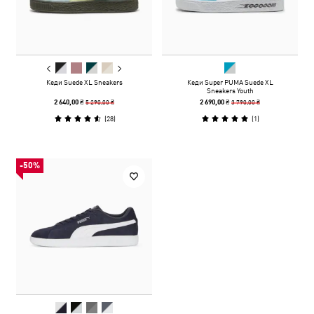
Кеди Suede XL Sneakers
Кеди Super PUMA Suede XL
Sneakers Youth
5 290,00 ₴
3 790,00 ₴
2 640,00 ₴
2 690,00 ₴
(
28
)
(
1
)
-50%