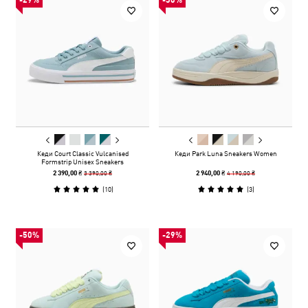
-29%
-30%
Кеди Court Classic Vulcanised
Кеди Park Luna Sneakers Women
Formstrip Unisex Sneakers
3 390,00 ₴
4 190,00 ₴
2 390,00 ₴
2 940,00 ₴
(
10
)
(
3
)
-50%
-29%