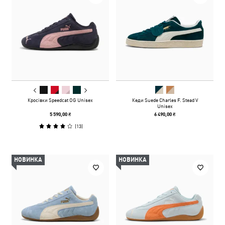
Кросівки Speedcat OG Unisex
Кеди Suede Charles F. Stead V
Unisex
5 590,00 ₴
6 490,00 ₴
(
13
)
НОВИНКА
НОВИНКА