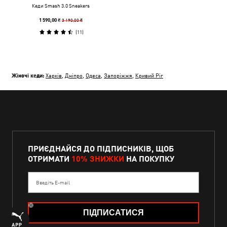
Кеди Smash 3.0 Sneakers
3 190,00 ₴
1 590,00 ₴
(
11
)
Жіночі кеди:
Харків
,
Дніпро
,
Одеса
,
Запоріжжя
,
Кривий Ріг
ПРИЄДНАЙСЯ ДО ПІДПИСНИКІВ, ЩОБ
ОТРИМАТИ
10% ЗНИЖКИ
НА ПОКУПКУ
Введіть E-mail
ПІДПИСАТИСЯ