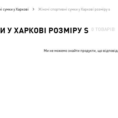
і сумки у Харкові
Жіночі спортивні сумки у Харкові розміру s
И У ХАРКОВІ РОЗМІРУ S
0
ТОВАРІВ
Ми не можемо знайти продукти, що відповід