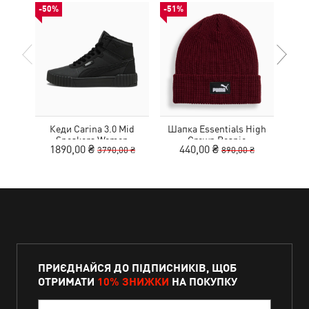
-50%
-51%
НОВ
Кеди Carina 3.0 Mid
Шапка Essentials High
К
Sneakers Women
Crown Beanie
1890,00 ₴
440,00 ₴
3790,00 ₴
890,00 ₴
ПРИЄДНАЙСЯ ДО ПІДПИСНИКІВ, ЩОБ
ОТРИМАТИ
10% ЗНИЖКИ
НА ПОКУПКУ