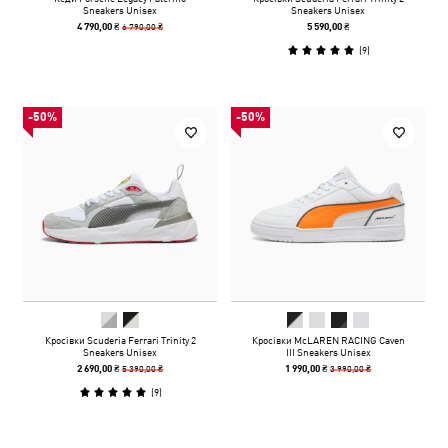
Sneakers Unisex
Sneakers Unisex
6 790,00 ₴
4 790,00 ₴
5 590,00 ₴
(
9
)
-50%
-50%
Кросівки Scuderia Ferrari Trinity 2
Кросівки McLAREN RACING Caven
Sneakers Unisex
III Sneakers Unisex
5 390,00 ₴
3 990,00 ₴
2 690,00 ₴
1 990,00 ₴
(
9
)