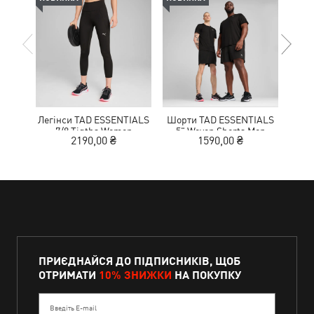
Легінси TAD ESSENTIALS
Шорти TAD ESSENTIALS
К
7/8 Tigths Women
5" Woven Shorts Men
NITR
2190,00 ₴
1590,00 ₴
1
ПРИЄДНАЙСЯ ДО ПІДПИСНИКІВ, ЩОБ
ОТРИМАТИ
10% ЗНИЖКИ
НА ПОКУПКУ
Введіть E-mail