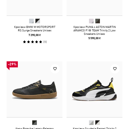
Кросівки BMW M MOTORSPORT
Кросівки PUMA x ASTON MARTIN
RS Surge Sneakers Unisex
ARAMCO F1® TEAM Trinity 2 Low
Sneakers Unisex
7 290,00 ₴
5 590,00 ₴
(
1
)
-29%
Кеди Porsche Legacy Palermo
Кросівки Scuderia Ferrari Trinity 2