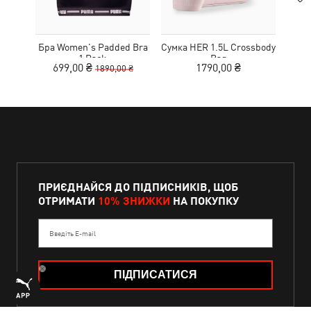
Бра Women's Padded Bra
Сумка HER 1.5L Crossbody
Кед
1 Pack
Bag
Sue
699,00 ₴
1790,00 ₴
1890,00 ₴
ПРИЄДНАЙСЯ ДО ПІДПИСНИКІВ, ЩОБ
ОТРИМАТИ
10% ЗНИЖКИ
НА ПОКУПКУ
Введіть E-mail
ПІДПИСАТИСЯ